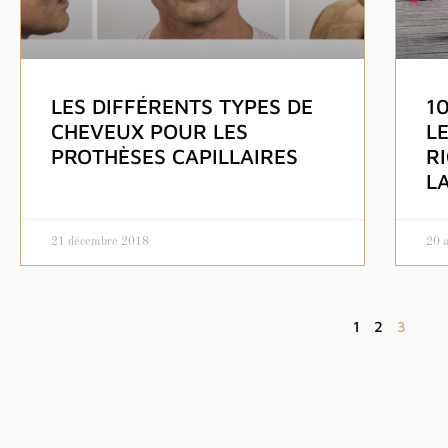
LES DIFFÉRENTS TYPES DE
1
CHEVEUX POUR LES
L
PROTHÈSES CAPILLAIRES
R
L
21 décembre 2018
20 
1
2
3