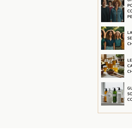
P
C
P
LA
S
C
LE
C
C
GU
S
C