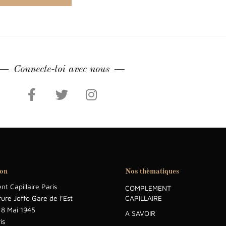
Connecte-toi avec nous
ion
Nos thèmatiques
t Capillaire Paris
COMPLEMENT
fure Joffo Gare de l’Est
CAPILLAIRE
 8 Mai 1945
A SAVOIR
is