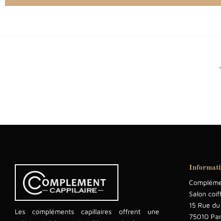
Informat
Complémen
Salon coif
15 Rue du
Les compléments capillaires offrent une
75010 Par