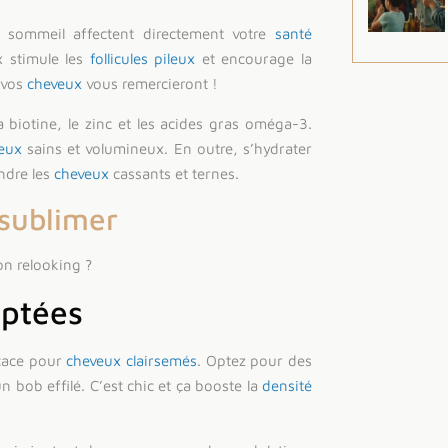
 sommeil affectent directement votre
santé
x stimule les
follicules pileux
et encourage la
, vos
cheveux
vous remercieront !
 biotine, le zinc et les acides gras oméga-3.
eux
sains et volumineux. En outre, s’hydrater
endre les
cheveux
cassants et ternes.
 sublimer
on relooking ?
aptées
icace pour
cheveux clairsemés
. Optez pour des
 bob effilé. C’est chic et ça booste la
densité