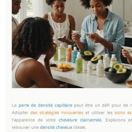
La
perte de densité capillaire
peut être un défi pour de 
Adopter
des stratégies innovantes
et utiliser les
soins es
l’apparence de votre
chevelure clairsemée
. Explorons 
retrouver une
densité cheveux
idéale.