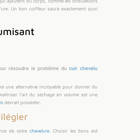
s qui ajoutent du corps, comme les ondulations
ffure. Un bon coiffeur saura exactement quoi
lumisant
our résoudre le problème du
cuir chevelu
tre une alternative incroyable pour donner du
maîtriser l’art du séchage en volume est une
és
devrait posséder.
ilégier
ence de votre
chevelure
. Choisir les bons est