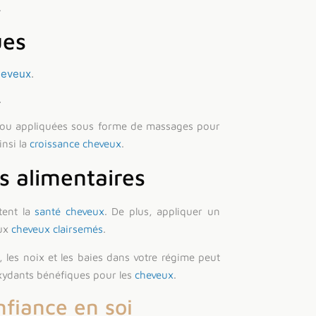
.
ues
heveux
.
.
 ou appliquées sous forme de massages pour
insi la
croissance cheveux
.
 alimentaires
tent la
santé cheveux
. De plus, appliquer un
aux
cheveux clairsemés
.
, les noix et les baies dans votre régime peut
oxydants bénéfiques pour les
cheveux
.
nfiance en soi