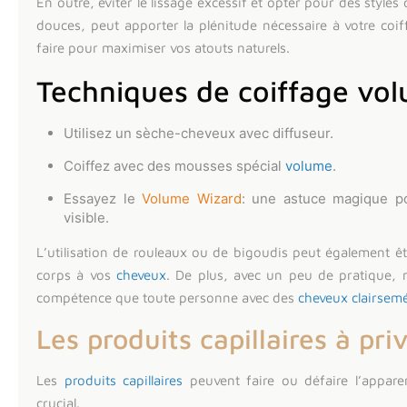
En outre, éviter le lissage excessif et opter pour des style
douces, peut apporter la plénitude nécessaire à votre coi
faire pour maximiser vos atouts naturels.
Techniques de coiffage vo
Utilisez un sèche-cheveux avec diffuseur.
Coiffez avec des mousses spécial
volume
.
Essayez le
Volume Wizard
: une astuce magique p
visible.
L’utilisation de rouleaux ou de bigoudis peut également ê
corps à vos
cheveux
. De plus, avec un peu de pratique, 
compétence que toute personne avec des
cheveux clairsem
Les produits capillaires à priv
Les
produits capillaires
peuvent faire ou défaire l’appar
crucial.