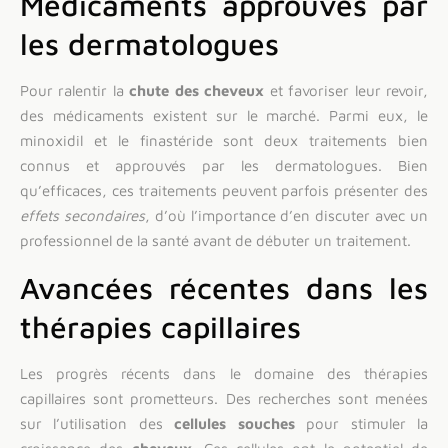
Médicaments approuvés par
les dermatologues
Pour ralentir la
chute des cheveux
et favoriser leur revoir,
des médicaments existent sur le marché. Parmi eux, le
minoxidil et le finastéride sont deux traitements bien
connus et approuvés par les dermatologues. Bien
qu’efficaces, ces traitements peuvent parfois présenter des
effets secondaires
, d’où l’importance d’en discuter avec un
professionnel de la santé avant de débuter un traitement.
Avancées récentes dans les
thérapies capillaires
Les progrès récents dans le domaine des thérapies
capillaires sont prometteurs. Des recherches sont menées
sur l’utilisation des
cellules souches
pour stimuler la