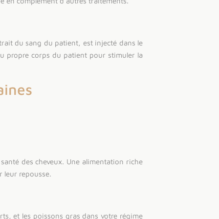
isée en complément d’autres traitements.
ait du sang du patient, est injecté dans le
du propre corps du patient pour stimuler la
aines
la santé des cheveux. Une alimentation riche
r leur repousse.
rts, et les poissons gras dans votre régime