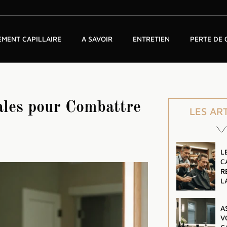
MENT CAPILLAIRE
A SAVOIR
ENTRETIEN
PERTE DE
ales pour Combattre
LES AR
L
C
R
L
A
V