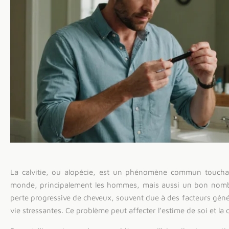
La calvitie, ou alopécie, est un phénomène commun touchan
monde, principalement les hommes, mais aussi un bon nombr
perte progressive de cheveux, souvent due à des facteurs gén
vie stressantes. Ce problème peut affecter l’estime de soi et la 