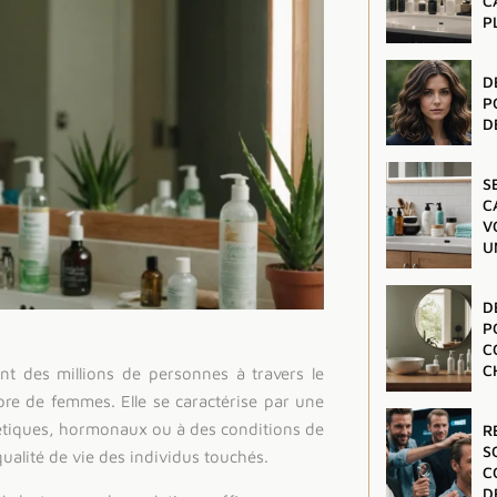
C
P
D
P
D
S
C
V
U
D
P
C
C
t des millions de personnes à travers le
e de femmes. Elle se caractérise par une
étiques, hormonaux ou à des conditions de
R
S
qualité de vie des individus touchés.
C
D