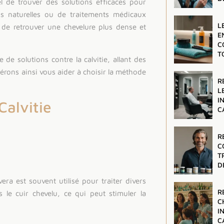
el de trouver des solutions efficaces pour
ns naturelles ou de traitements médicaux
L
 de retrouver une chevelure plus dense et
E
C
T
de solutions contre la calvitie, allant des
rons ainsi vous aider à choisir la méthode
R
L
I
Calvitie
C
R
C
T
D
era est souvent utilisé pour traiter divers
R
ns le cuir chevelu, ce qui peut stimuler la
C
I
C